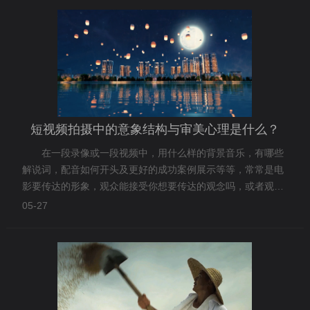
短视频拍摄中的意象结构与审美心理是什么？
在一段录像或一段视频中，用什么样的背景音乐，有哪些
解说词，配音如何开头及更好的成功案例展示等等，常常是电
影要传达的形象，观众能接受你想要传达的观念吗，或者观众
能否大到不能接受你的观念，这也是导演的想法。郑州宣传片
05-27
制作制作的目的主要是为了更好的宣传企业、