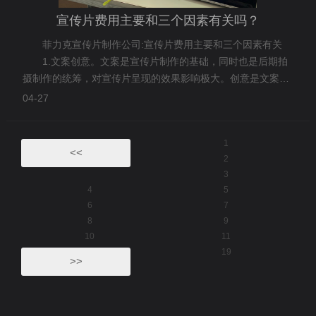
宣传片费用主要和三个因素有关吗？
菲力克宣传片制作公司:宣传片费用主要和三个因素有关
1.文案创意。文案是宣传片制作的基础，同时也是后期拍
摄制作的统筹，对宣传片呈现的效果影响极大。创意是文案的
灵魂，好的创意能够让宣传片更加的打动人心，对于企业来
04-27
说，
1
<<
2
3
4
5
6
7
8
9
10
11
19
>>