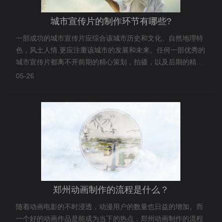
城市宣传片的制作环节有哪些?
一部成功的城市宣传片应综合该城市历史和文化、自然地理特
色，风土人情.更应注重该城市的发展和未来。任何一部优秀的
城市宣传片都离不开前期的精心策划，拍摄，以及后期的精心
制作三个重要环节。
05-26
郑州动画制作的流程是什么？
随着动画电影的不时浸透，动漫用户的数量也日益的增加。而
一个好的动画作品是能成为当下的热点，郑州动画制作的流程