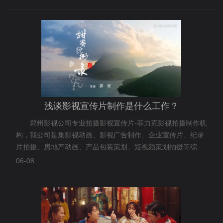
浅谈影视宣传片制作是什么工作？
郑州影视公司专业拍摄影视宣传片-菲力克影视拍摄制作机
构，我公司是集影视动画、影视广告制作、企业宣传片、纪录
片拍摄、房地产动画、产品包装策划、短视频策划拍摄等综合
性服务公司。公司拥有专业而且实践经验丰富的策划团队；有
06-08
多年成功经验的三维动画制作师、有大片制作策划导演团队、
强大的影视后期制作团队，完全满足不 ...