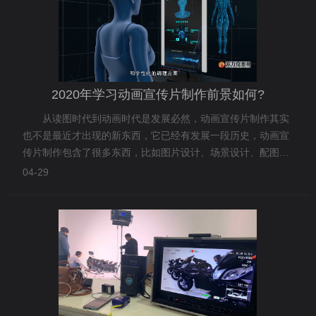
2020年学习动画宣传片制作前景如何?
从读图时代到动画时代是发展必然，动画宣传片制作其实
也不是最近才出现的新东西，它已经有发展一段历史，动画宣
传片制作包含了很多东西，比如图片设计、场景设计、配图文
案等等，因此，学习它，不仅仅是学习一种技能，还可以学习
04-29
到配图配色。2020年学习动画宣传片制作前景如何？