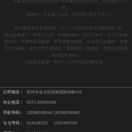
你要是觉得自己是周杰伦+焦裕禄+达芬奇+王朔，就来我们公司
吧。
我相信一定会爱上这里，因为我们是菲力克人！
我们都是来自五湖四海，为了一个共同的革命目标走到一起，
我们这里盛产：有责任心的、有幽默感的、内存足够大，但分区比较
简单的、享受银幕背面的、享受熬夜快感的、立志成为大师的、发誓
干掉大师的、喜欢与高手群居的、热衷跟客户死磕的、鼓吹技术但自
诩为思想者的！
让商业传媒像一场引人入胜的电影闪耀荧幕。
公司地址：
郑州市金水区楷林国际B座616
办公电话：
0371-65656390
手机号码：
13598038544 18538299940
Q Q号码：
414198252 1262483760