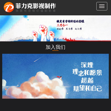
切
换
导
航
加入我们