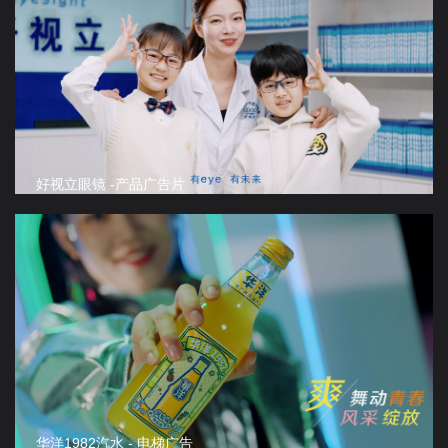
好视立眼镜 -产品广告片
华洋1982汽水 - 电梯广告