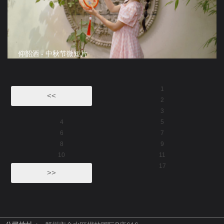
仰韶酒 - 中秋节微短片
1
<<
2
3
4
5
6
7
8
9
10
11
17
>>