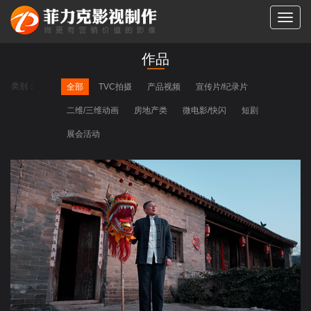
切
换
导
作品
航
类别：
全部
TVC拍摄
产品视频
宣传片/纪录片
二维/三维动画
房地产类
微电影/快闪
短剧
展会活动