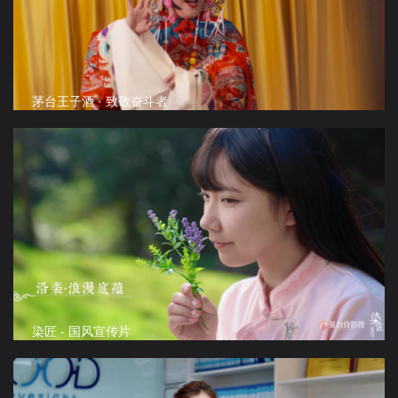
茅台王子酒 · 致敬奋斗者
染匠 - 国风宣传片