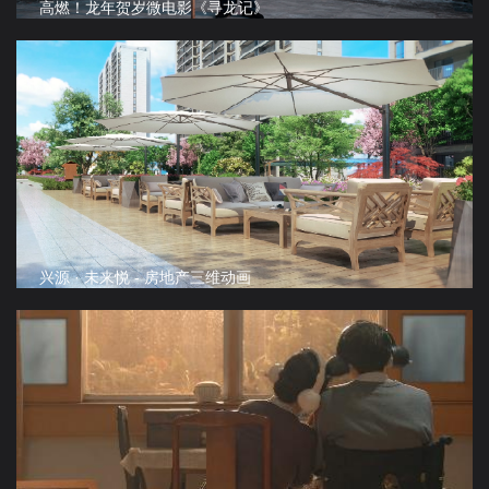
高燃！龙年贺岁微电影《寻龙记》
兴源 · 未来悦 - 房地产三维动画