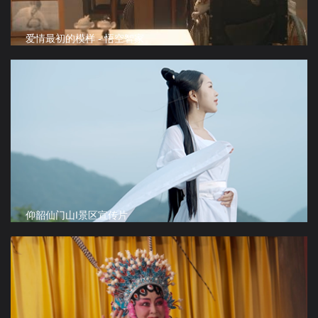
爱情最初的模样 - 悟空智家
仰韶仙门山I景区宣传片