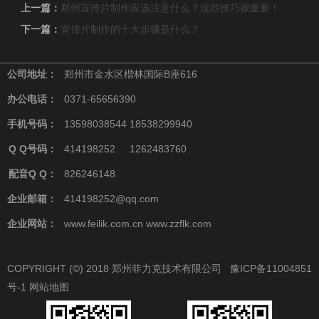
上一篇：
郑州宣传片制作应该注意什么？这些技巧很重要！
下一篇：
宣传片制作的十大步骤是什么？
公司地址：
郑州市金水区楷林国际B座616
办公电话：
0371-65656390
手机号码：
13598038544 18538299940
Q Q号码：
414198252 1262483760
配音Q Q：
826246148
企业邮箱：
414198252@qq.com
企业网站：
www.feilik.com.cn www.zzflk.com
COPYRIGHT (©) 2018 郑州菲力克技术有限公司
豫ICP备11004851
号-1
网站地图