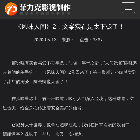
切
换
导
《风味人间》2，文案实在是太下饭了！
航
2020-05-13 来源： 点击：3867
都说唯有美食与爱不可辜负，时隔一年半之后，“人间饿爸”陈晓卿
带着他的杀手锏——《风味人间》2又回来了！第一集就让小编感觉到
了甜甜的宠爱。陈晓卿也太会了！
在风味星球上，有一种味道，吸引人们深入险境，这种味道，穿
过舌尖，给全身心传递着安全美好的信号。
它藏身大千世界，也牵动滋味江湖，我们在日常点滴的欢愉中，
缥缈世事的况味里，与甜一次又一次相逢。