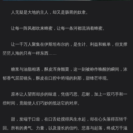
人无疑是大地的主人，却又是肠胃的奴隶。
让每一阵风都吹来蜂蜜，让每一条河都流淌着蜂蜜。
让一千万人聚集在伊斯坦布尔的，是生计、利益和账单，
但支撑
茫茫人海的只有一样东西……
糖浆与油脂相遇，酥皮浑身颤栗，这一刻被称作唤醒的瞬间，浓
郁香气层层镜头，酥皮在口腔中坍塌的刹那，甜锋芒毕现。
原本让人望而却步的味道，凭借巧思、忍耐，加上一双巧手和一
些时间，
竟能使人们巧妙的抵达它的对岸。
甜，发端于口齿，在口舌处搅得风生水起，却在心头落得百转千
回。所有的勇气、力量，以及漫长的信约、悲喜与起落，终成万千滋