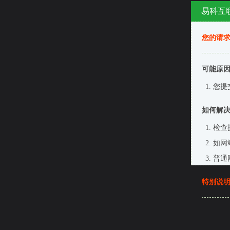
易科互联
您的请
可能原
您提
如何解
检查
如网
普通
特别说