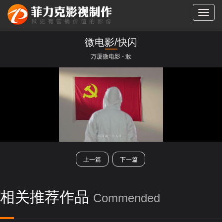
切
换
导
微电影/快闪
航
万厦微电影 - 敢
类别：
全部
TVC拍摄
产品视频
宣传片/纪录片
二维/三维动画
房地产类
微电影/快闪
短剧
展会活动
上一篇
下一篇
相关推荐作品
Commended