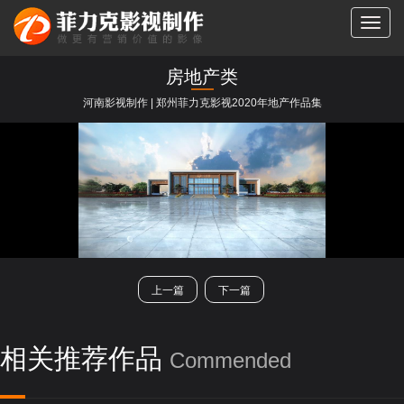
切
换
导
房地产类
航
河南影视制作 | 郑州菲力克影视2020年地产作品集
类别：
全部
TVC拍摄
产品视频
宣传片/纪录片
二维/三维动画
房地产类
微电影/快闪
短剧
展会活动
上一篇
下一篇
相关推荐作品
Commended