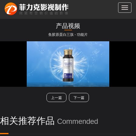
切
换
导
产品视频
航
鱼胶原蛋白三肽 - 功能片
类别：
全部
TVC拍摄
产品视频
宣传片/纪录片
二维/三维动画
房地产类
微电影/快闪
短剧
展会活动
上一篇
下一篇
相关推荐作品
Commended