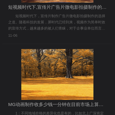
短视频时代下,宣传片广告片微电影拍摄制作的选择之道
短视频时代下，宣传片制作广告片微电影拍摄制作的选择
之道。随着科技的发展，屏时代已经到来，视频作为简单时效
的宣传方式，越来越多的被人们青睐，对于企事业单位而言，
微电影、企业宣传片、广告片、动画片、专题片、微视频等
11-06
等。都是企业宣传的一种方式，形式不重要，主要
MG动画制作收多少钱一分钟在目前市场上算合理呢？
1：不同地域价格的差异化也是有的，比如北上广深肯定