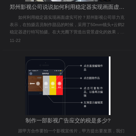
郑州影视公司说说如何利用稳定器实现画面虚实可控
如何利用稳定器实现画面虚实可控？郑州影视公司菲力克
表示，在拍摄店员制作甜品的时候，采用了50mm镜头+云鹤2
稳定器进行特写拍摄。在大光圈下营造出背景虚化的效果，配
合云鹤2搭载外置跟焦伺服器后，
11-22
制作一部影视广告应交的税是多少?
跟甲方合作要拍一个影视宣传片，甲方提出要发票，我们