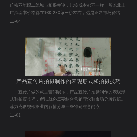
价格不能跟二线城市相提并论，比较成本都不一样，所以北上
广深基本价格都在160-230每一秒左右，这是正常市场价格，
如果北上广深都低于这个价格，不管这个公司还是个人我觉得
11-04
都是瞎搞，也就是搅局者，不过这样的服务商可以不用考虑合
作
产品宣传片拍摄制作的表现形式和拍摄技巧
宣传片做的就是营销展示，产品宣传片拍摄制作的表现形
式和拍摄技巧，所以就必需要结合营销理念和市场分析数据。
菲力克影视根据业内行情分享一些特别注意的点：
11-01