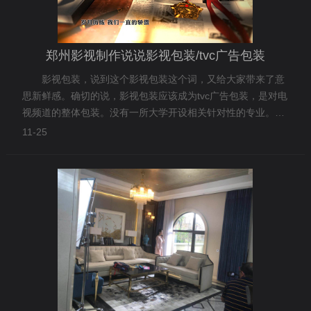
郑州影视制作说说影视包装/tvc广告包装
影视包装，说到这个影视包装这个词，又给大家带来了意
思新鲜感。确切的说，影视包装应该成为tvc广告包装，是对电
视频道的整体包装。没有一所大学开设相关针对性的专业。最
早做tvc广告包装的人员，是从平面设计、广告制作转行过来
11-25
的，这里菲力克郑州影视制作公司这里说说，希望可以对您有
所帮助。