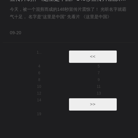
今天，被一个混剪而成的148秒宣传片震惊了！ 光听名字就霸
气十足， 名字是“这里是中国” 先看片 《这里是中国》
09-20
1...
<<
4
5
6
7
8
9
10
11
12
13
14
>>
19