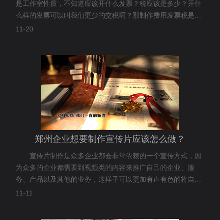
是工作室性质，不知道应该开什么发票？税应该是多少？开什
么样的发票可以叫我们更少的交税啊？那制作费用发票税是多
少？或者设计费用税？
11-20
郑州企业想要制作宣传片应该怎么做？
宣传片制作是众多企业都会非常依赖的一个宣传方式，因
为众多的企业都需要到视频类的内容来推广自己的企业、服
务、产品以及其他的业务，这样子可以更加有声有色的将自己
的企业的内容展示出去，那么，如果您的企业需要制作企业宣
11-11
传片，需要怎么做呢？