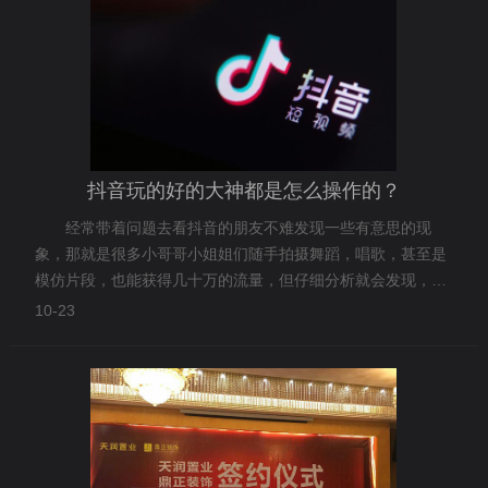
抖音玩的好的大神都是怎么操作的？
经常带着问题去看抖音的朋友不难发现一些有意思的现
象，那就是很多小哥哥小姐姐们随手拍摄舞蹈，唱歌，甚至是
模仿片段，也能获得几十万的流量，但仔细分析就会发现，真
正比较热门的大号，会具备如下几个特点：
10-23