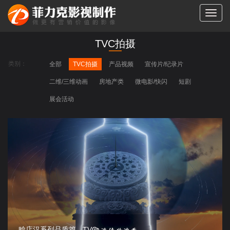
切
换
导
TVC拍摄
航
类别：
全部
TVC拍摄
产品视频
宣传片/纪录片
二维/三维动画
房地产类
微电影/快闪
短剧
展会活动
赊店汉系列品质篇 - TVC