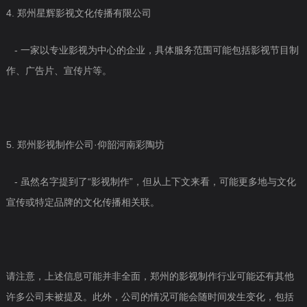
4. 郑州星辉影视文化传播有限公司
- 一家以专业影视为中心的企业，具体服务范围可能包括影视节目制
作、广告片、宣传片等。
5. 郑州影视制作公司·仰韶河南彩陶坊
- 虽然名字提到了“影视制作”，但从上下文来看，可能更多地与文化
宣传或特定品牌的文化传播相关联。
请注意，上述信息可能并非全面，郑州的影视制作行业可能还有其他
许多公司未被提及。此外，公司的情况可能会随时间发生变化，包括