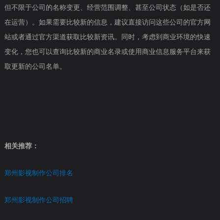
但不限于公司的名称变更、经营范围调整、甚至公司状态（如是否还
在运营）。如果需要比较新的信息，建议直接访问这些公司的官方网
站或者通过官方渠道获取比较新资讯。同时，考虑到商业环境的快速
变化，您也可以查询比较新的商业名录或使用商业信息服务平台来获
取更新的公司名单。
相关推荐：
郑州影视制作公司排名
郑州影视制作公司招聘